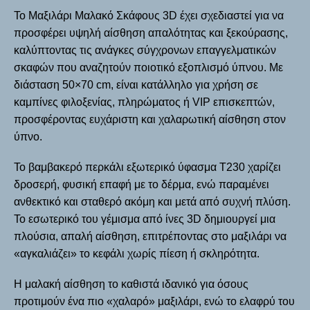
Το
Μαξιλάρι Μαλακό Σκάφους 3D
έχει σχεδιαστεί για να
προσφέρει υψηλή αίσθηση απαλότητας και ξεκούρασης,
καλύπτοντας τις ανάγκες σύγχρονων επαγγελματικών
σκαφών που αναζητούν ποιοτικό εξοπλισμό ύπνου. Με
διάσταση 50×70 cm
, είναι κατάλληλο για χρήση σε
καμπίνες φιλοξενίας, πληρώματος ή VIP επισκεπτών,
προσφέροντας ευχάριστη και χαλαρωτική αίσθηση στον
ύπνο.
Το
βαμβακερό περκάλι εξωτερικό ύφασμα T230
χαρίζει
δροσερή, φυσική επαφή με το δέρμα, ενώ παραμένει
ανθεκτικό και σταθερό ακόμη και μετά από συχνή πλύση.
Το εσωτερικό του γέμισμα από
ίνες 3D
δημιουργεί μια
πλούσια, απαλή αίσθηση, επιτρέποντας στο μαξιλάρι να
«αγκαλιάζει» το κεφάλι χωρίς πίεση ή σκληρότητα.
Η μαλακή αίσθηση το καθιστά ιδανικό για όσους
προτιμούν ένα πιο «χαλαρό» μαξιλάρι, ενώ το ελαφρύ του