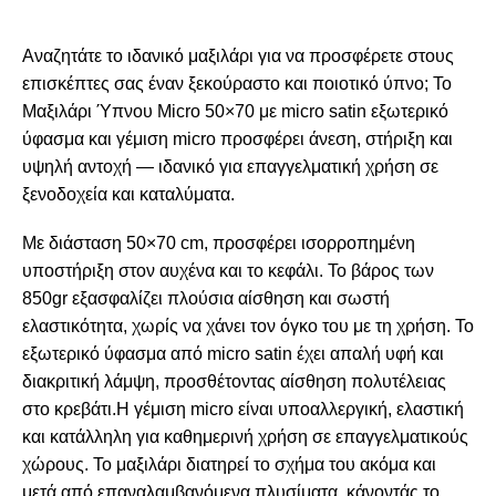
Αναζητάτε το ιδανικό μαξιλάρι για να προσφέρετε στους
επισκέπτες σας έναν ξεκούραστο και ποιοτικό ύπνο; Το
Μαξιλάρι Ύπνου Micro 50×70
με micro satin εξωτερικό
ύφασμα και γέμιση micro
προσφέρει άνεση, στήριξη και
υψηλή αντοχή — ιδανικό για επαγγελματική χρήση σε
ξενοδοχεία και καταλύματα.
Με διάσταση
50×70 cm
, προσφέρει ισορροπημένη
υποστήριξη στον αυχένα και το κεφάλι. Το βάρος των
850gr
εξασφαλίζει πλούσια αίσθηση και σωστή
ελαστικότητα, χωρίς να χάνει τον όγκο του με τη χρήση. Το
εξωτερικό ύφασμα από micro satin
έχει απαλή υφή και
διακριτική λάμψη, προσθέτοντας αίσθηση πολυτέλειας
στο κρεβάτι.Η
γέμιση micro
είναι υποαλλεργική, ελαστική
και κατάλληλη για καθημερινή χρήση σε επαγγελματικούς
χώρους. Το μαξιλάρι διατηρεί το σχήμα του ακόμα και
μετά από επαναλαμβανόμενα πλυσίματα, κάνοντάς το