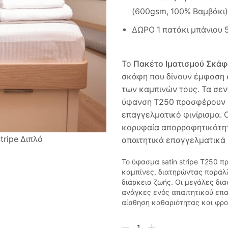
(600gsm, 100% Βαμβάκι)
ΔΩΡΟ 1 πατάκι μπάνιου 
Το
Πακέτο Ιματισμού Σκάφ
σκάφη που δίνουν έμφαση σ
των καμπινών τους. Τα σεντ
ύφανση T250 προσφέρουν μ
επαγγελματικό φινίρισμα. 
κορυφαία απορροφητικότητα
απαιτητικά επαγγελματικά 
Το ύφασμα satin stripe T250 π
καμπίνες, διατηρώντας παράλλ
διάρκεια ζωής. Οι μεγάλες δι
ανάγκες ενός απαιτητικού επ
αίσθηση καθαριότητας και φρο