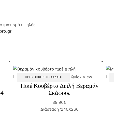
ό ιματισμό υψηλής
pro.gr
.
Quick View
ΠΡΟΣΘΉΚΗ ΣΤΟ ΚΑΛΆΘΙ
Πικέ Κουβέρτα Διπλή Βεραμάν
44
Σκάφους
39,90
€
Διάσταση :240Χ260