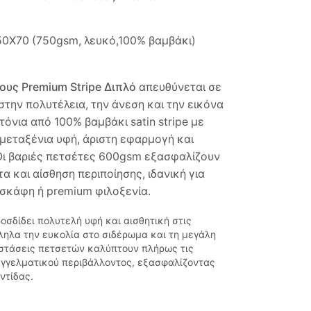
50Χ70 (750gsm, λευκό,100% βαμβάκι)
ους Premium Stripe Διπλό
απευθύνεται σε
την πολυτέλεια, την άνεση και την εικόνα
όνια από 100% βαμβάκι satin stripe με
εταξένια υφή, άριστη εφαρμογή και
Οι βαριές πετσέτες 600gsm εξασφαλίζουν
 και αίσθηση περιποίησης, ιδανική για
σκάφη ή premium φιλοξενία.
ροσδίδει πολυτελή υφή και αισθητική στις
ηλα την ευκολία στο σιδέρωμα και τη μεγάλη
αστάσεις πετσετών καλύπτουν πλήρως τις
αγγελματικού περιβάλλοντος, εξασφαλίζοντας
ντίδας.