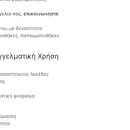
γελία σας,
επικοινωνήστε
άνω, με δυνατότητα
λαροθήκες, παπλωματοθήκες
γγελματική Χρήση
 απαιτητικούς λεκέδες
σης
ατικό φινίρισμα
λύμανση
ότητα