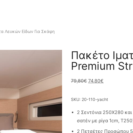
α Λευκών Είδων Για Σκάφη
Πακέτο Ιμα
Premium Str
79,80
€
74,80
€
SKU:
20-110-yacht
2 Σεντόνια 250Χ280 και
σατέν με ρίγα 1cm, Τ250
2 Πετσέτες Προσώπου 5