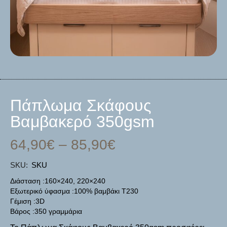
Πάπλωμα Σκάφους
Βαμβακερό 350gsm
64,90
€
–
85,90
€
SKU:
SKU
Διάσταση :160×240, 220×240
Εξωτερικό ύφασμα :100% βαμβάκι Τ230
Γέμιση :3D
Βάρος :350 γραμμάρια