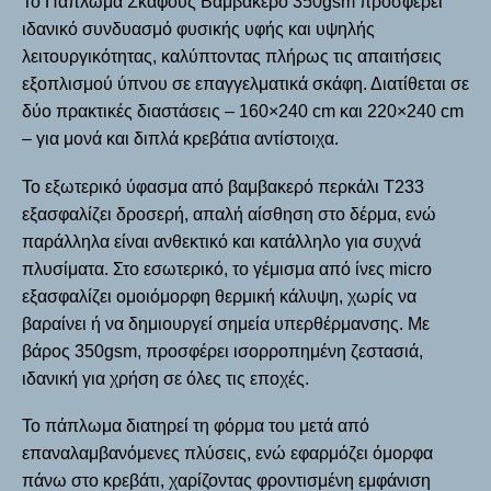
Το
Πάπλωμα Σκάφους Βαμβακερό 350gsm
προσφέρει
ιδανικό συνδυασμό φυσικής υφής και υψηλής
λειτουργικότητας, καλύπτοντας πλήρως τις απαιτήσεις
εξοπλισμού ύπνου σε επαγγελματικά σκάφη. Διατίθεται σε
δύο πρακτικές διαστάσεις –
160×240 cm και 220×240 cm
– για μονά και διπλά κρεβάτια αντίστοιχα.
Το
εξωτερικό ύφασμα από βαμβακερό περκάλι T233
εξασφαλίζει δροσερή, απαλή αίσθηση στο δέρμα, ενώ
παράλληλα είναι ανθεκτικό και κατάλληλο για συχνά
πλυσίματα. Στο εσωτερικό, το γέμισμα από
ίνες micro
εξασφαλίζει ομοιόμορφη θερμική κάλυψη, χωρίς να
βαραίνει ή να δημιουργεί σημεία υπερθέρμανσης. Με
βάρος 350gsm
, προσφέρει ισορροπημένη ζεστασιά,
ιδανική για χρήση σε όλες τις εποχές.
Το πάπλωμα διατηρεί τη φόρμα του μετά από
επαναλαμβανόμενες πλύσεις, ενώ εφαρμόζει όμορφα
πάνω στο κρεβάτι, χαρίζοντας φροντισμένη εμφάνιση