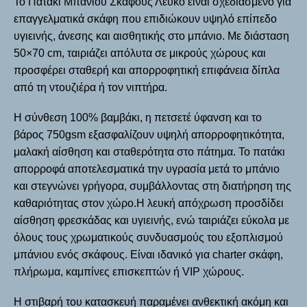
Το
Πατάκι Μπάνιου Σκάφους Λευκό
είναι σχεδιασμένο για
επαγγελματικά σκάφη που επιδιώκουν υψηλό επίπεδο
υγιεινής, άνεσης και αισθητικής στο μπάνιο. Με διάσταση
50×70 cm
, ταιριάζει απόλυτα σε μικρούς χώρους και
προσφέρει σταθερή και απορροφητική επιφάνεια δίπλα
από τη ντουζιέρα ή τον νιπτήρα.
Η
σύνθεση 100% βαμβάκι
, η
πετσετέ ύφανση
και το
βάρος 750gsm
εξασφαλίζουν υψηλή απορροφητικότητα,
μαλακή αίσθηση και σταθερότητα στο πάτημα. Το πατάκι
απορροφά αποτελεσματικά την υγρασία μετά το μπάνιο
και στεγνώνει γρήγορα, συμβάλλοντας στη διατήρηση της
καθαριότητας στον χώρο.Η
λευκή απόχρωση
προσδίδει
αίσθηση φρεσκάδας και υγιεινής, ενώ ταιριάζει εύκολα με
όλους τους χρωματικούς συνδυασμούς του εξοπλισμού
μπάνιου ενός σκάφους. Είναι ιδανικό για charter σκάφη,
πλήρωμα, καμπίνες επισκεπτών ή VIP χώρους.
Η στιβαρή του κατασκευή παραμένει ανθεκτική ακόμη και