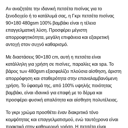
Αν αναζητάτε την ιδανική πετσέτα πισίνας για το
ξενοδοχείο ή το κατάλυμά σας, η
Γκρι πετσέτα πισίνας
90×180 480gsm 100% βαμβάκι
είναι η τέλεια
επαγγελματική λύση. Προσφέρει μέγιστη
απορροφητικότητα, μεγάλη επιφάνεια και εξαιρετική
αντοχή στον συχνό καθαρισμό.
Με διαστάσεις
90×180 cm
, αυτή η πετσέτα είναι
κατάλληλη για χρήση σε πισίνες, παραλίες και spa. Το
βάρος των
480gsm
εξασφαλίζει πλούσια αίσθηση, άριστη
απορρόφηση και σταθερότητα στην επαναλαμβανόμενη
χρήση. Το ύφασμά της, από
100% υψηλής ποιότητας
βαμβάκι
, είναι ιδανικό για επαφή με το δέρμα και
προσφέρει φυσική απαλότητα και αίσθηση πολυτέλειας.
Το γκρι χρώμα προσθέτει έναν διακριτικό τόνο
κομψότητας και επαγγελματισμού, ενώ ταυτόχρονα είναι
πρακτικό στην καθημερινή χρήση. Η πετσέτα είναι