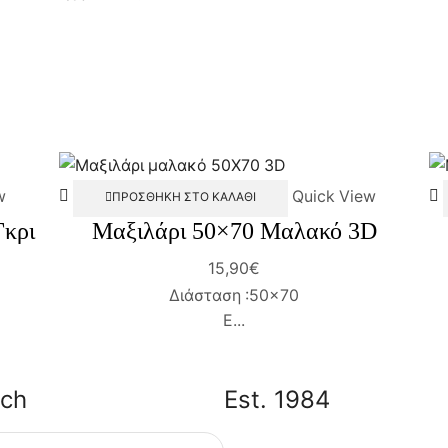
w
Quick View
ΠΡΟΣΘΉΚΗ ΣΤΟ ΚΑΛΆΘΙ
Γκρι
Mαξιλάρι 50×70 Μαλακό 3D
15,90
€
Διάσταση :50×70
Ε...
uch
Est. 1984