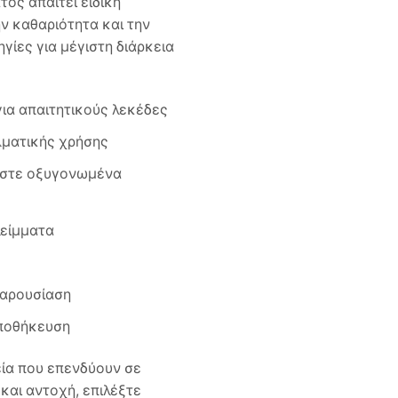
ος απαιτεί ειδική
ην καθαριότητα και την
γίες για μέγιστη διάρκεια
ια απαιτητικούς λεκέδες
λματικής χρήσης
ήστε οξυγονωμένα
λείμματα
παρουσίαση
αποθήκευση
ία που επενδύουν σε
και αντοχή, επιλέξτε