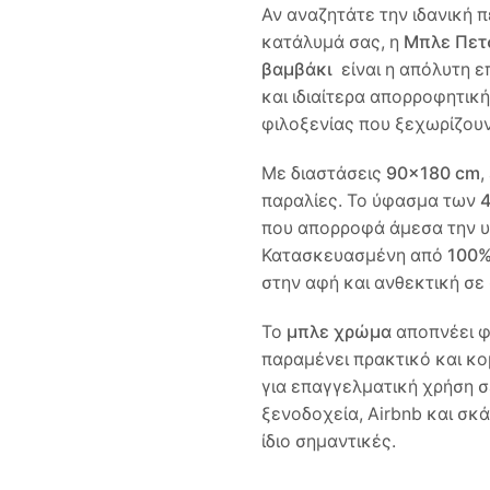
Αν αναζητάτε την ιδανική π
κατάλυμά σας, η
Μπλε Πετ
βαμβάκι
είναι η απόλυτη ε
και ιδιαίτερα απορροφητικ
φιλοξενίας που ξεχωρίζουν
Με διαστάσεις
90×180 cm
,
παραλίες. Το ύφασμα των
που απορροφά άμεσα την υγ
Κατασκευασμένη από
100%
στην αφή και ανθεκτική σε
Το
μπλε χρώμα
αποπνέει φ
παραμένει πρακτικό και κο
για επαγγελματική χρήση σ
ξενοδοχεία, Airbnb και σκά
ίδιο σημαντικές.