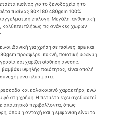
ετσέτα πισίνας για το ξενοδοχείο ή το
σέτα πισίνας 90×180
480gsm 100%
παγγελματική επιλογή. Μεγάλη, ανθεκτική
ή, καλύπτει πλήρως τις ανάγκες χώρων
.
 είναι ιδανική για χρήση σε πισίνες, spa και
480gsm
προσφέρει πυκνή, ποιοτική ύφανση
ρασία και χαρίζει αίσθηση άνεσης.
 βαμβάκι υψηλής ποιότητας
, είναι απαλή
 συνεχόμενα πλυσίματα.
ρεσκάδα και καλοκαιρινό χαρακτήρα, ενώ
μψό στη χρήση. Η πετσέτα έχει σχεδιαστεί
ε απαιτητικά περιβάλλοντα, όπως
φη, όπου η αντοχή και η εμφάνιση είναι το