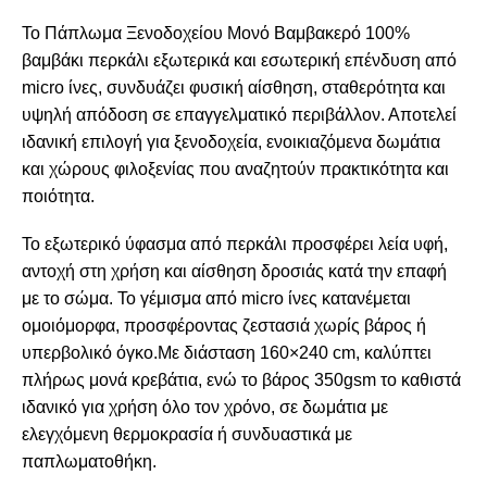
Το
Πάπλωμα Ξενοδοχείου Μονό Βαμβακερό 100%
βαμβάκι περκάλι εξωτερικά
και εσωτερική επένδυση από
micro ίνες
, συνδυάζει φυσική αίσθηση, σταθερότητα και
υψηλή απόδοση σε επαγγελματικό περιβάλλον. Αποτελεί
ιδανική επιλογή για ξενοδοχεία, ενοικιαζόμενα δωμάτια
και χώρους φιλοξενίας που αναζητούν πρακτικότητα και
ποιότητα.
Το
εξωτερικό ύφασμα από περκάλι
προσφέρει λεία υφή,
αντοχή στη χρήση και αίσθηση δροσιάς κατά την επαφή
με το σώμα. Το
γέμισμα από micro ίνες
κατανέμεται
ομοιόμορφα, προσφέροντας ζεστασιά χωρίς βάρος ή
υπερβολικό όγκο.Με
διάσταση 160×240 cm
, καλύπτει
πλήρως μονά κρεβάτια, ενώ το
βάρος 350gsm
το καθιστά
ιδανικό για χρήση όλο τον χρόνο, σε δωμάτια με
ελεγχόμενη θερμοκρασία ή συνδυαστικά με
παπλωματοθήκη.